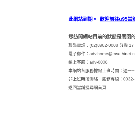
此網站到期。
歡迎前往u95當
您訪問網站目前的狀態是關閉
聯繫電話：(02)8982-0008 分
電子郵件：adv.home@msa.hinet.n
線上客服：
adv-0008
本網站各服務據點上班時間：週一～週
非上班時段聯絡－服務專線：0932-33
返回
當舖搜尋網首頁